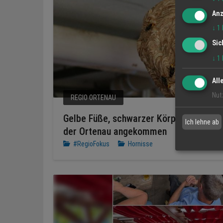
Anz
↓
1
Sic
↓
1
All
Nut
REGIO ORTENAU
Gelbe Füße, schwarzer Körper – Die Asia
Ich lehne ab
der Ortenau angekommen
#RegioFokus
Hornisse