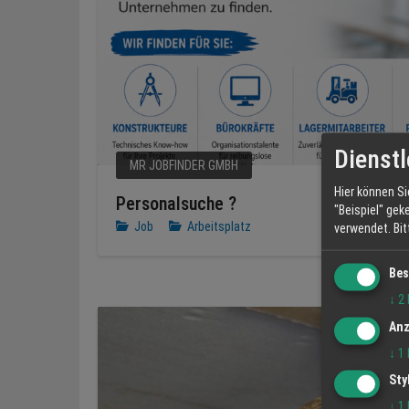
Dienstl
MR JOBFINDER GMBH
Hier können Si
Personalsuche ?
"Beispiel" gek
Job
Arbeitsplatz
verwendet.
Bi
Bes
↓
2
Anz
↓
1
Sty
↓
1