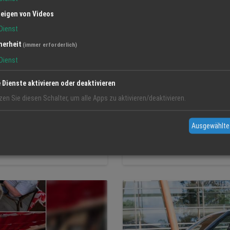
eigen von Videos
Dienst
herheit
(immer erforderlich)
Dienst
e Dienste aktivieren oder deaktivieren
zen Sie diesen Schalter, um alle Apps zu aktivieren/deaktivieren.
KOMMUNALE FREIE WÄHLER L
tische Hornisse ist in
Bürgerdialog in Kippenh
Ausgewählte
die neue Kreisstrasse
FreieWählerLahr
Kippenh