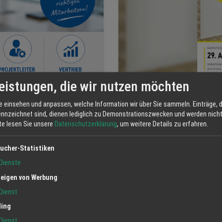
eistungen, die wir nutzen möchten
DMS DIEBOLD GMBH & CO KG
e einsehen und anpassen, welche Information wir über Sie sammeln. Einträge, d
DIEBOX lädt am 29. Aug
ennzeichnet sind, dienen lediglich zu Demonstrationszwecken und werden nicht 
Erlöse gehen an die Ti
tte lesen Sie unsere
Datenschutzerklärung
, um weitere Details zu erfahren.
Flohmarkt
Selfstorage
ucher-Statistiken
Dienste
eigen von Werbung
Dienst
ling
Dienst