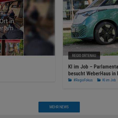
REGIO ORTENAU
KI im Job – Parlamenta
besucht WeberHaus in 
#RegioFokus
KI im Job
MEHR NEWS