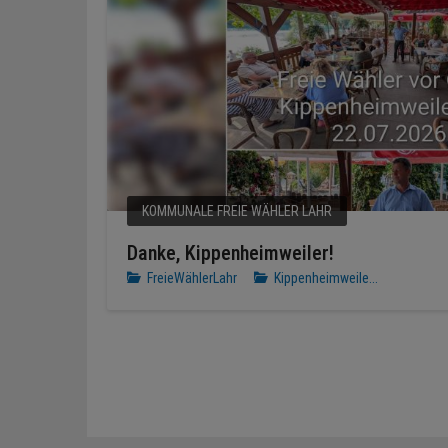
KOMMUNALE FREIE WÄHLER LAHR
Danke, Kippenheimweiler!
FreieWählerLahr
Kippenheimweile...