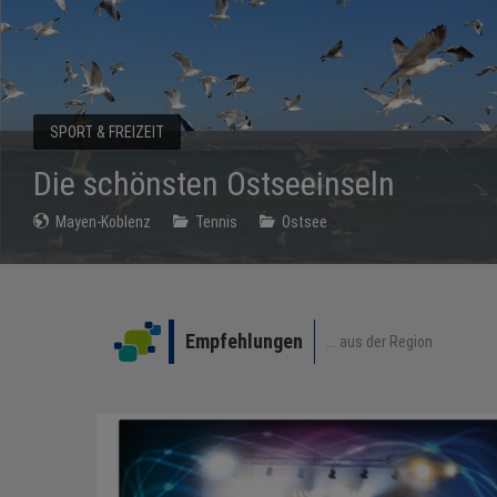
EVENTS & MESSEN
onzerte
Mayen-Koblenz
Termine
Empfehlungen
... aus der Region