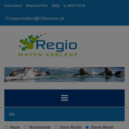
FAQs
Deutschland
Rheinland-Pfalz
06032 80108
mayen-koblenz@ht24services.de
MAYEN-KOBLENZ
Alle
Heute
Wochenende
Diese Woche
Diesen Monat
BRANCHEN