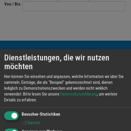
Von / Bis:
NEWS
TERMINE
ANGEBOTE
Dienstleistungen, die wir nutzen
KONTAKT INFORMATIONEN
JOBS
möchten
Happytime24 Services GmbH
MEDIEN
lindenweg 23
Hier können Sie einsehen und anpassen, welche Information wir über Sie
sammeln. Einträge, die als "Beispiel" gekennzeichnet sind, dienen
61231 Bad Nauheim
KONTAKT
lediglich zu Demonstrationszwecken und werden nicht wirklich
verwendet.
Bitte lesen Sie unsere
Datenschutzerklärung
, um weitere
Telefon: 06032 80108
Details zu erfahren.
Besucher-Statistiken
Email:
mayen-koblenz@ht24services.de
↓
2
Dienste