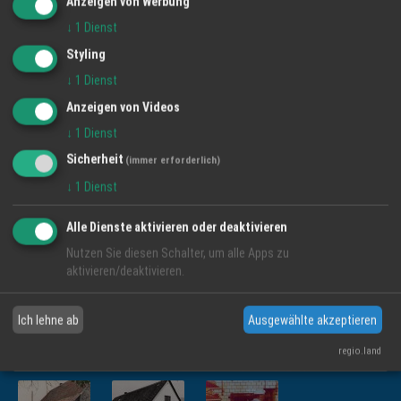
Anzeigen von Werbung
Impressum
↓
1
Dienst
Styling
BILDER DER REGION
↓
1
Dienst
Anzeigen von Videos
↓
1
Dienst
Sicherheit
(immer erforderlich)
↓
1
Dienst
Alle Dienste aktivieren oder deaktivieren
Nutzen Sie diesen Schalter, um alle Apps zu
aktivieren/deaktivieren.
Ich lehne ab
Ausgewählte akzeptieren
regio.land