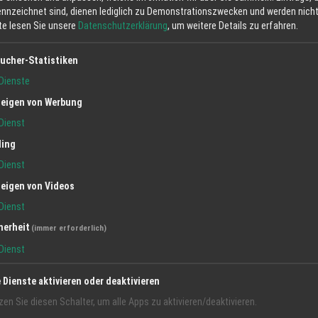
ennzeichnet sind, dienen lediglich zu Demonstrationszwecken und werden nicht 
tte lesen Sie unsere
Datenschutzerklärung
, um weitere Details zu erfahren.
ucher-Statistiken
Dienste
eigen von Werbung
I
J
K
L
M
N
O
P
Q
R
Dienst
ling
Dienst
eigen von Videos
Dienst
erker
Freitzeit
herheit
(immer erforderlich)
Dienst
e Dienste aktivieren oder deaktivieren
zen Sie diesen Schalter, um alle Apps zu aktivieren/deaktivieren.