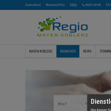
FAQs
Deutschland
Rheinland-Pfalz
06032 80108
MAYEN-KOBLENZ
BRANCHEN
NEWS
TERMIN
Dienstl
Was?
Hier können Si