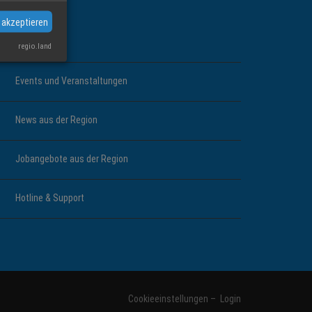
INKS
 akzeptieren
Branchen
regio.land
Events und Veranstaltungen
News aus der Region
Jobangebote aus der Region
Hotline & Support
Cookieeinstellungen
–
Login