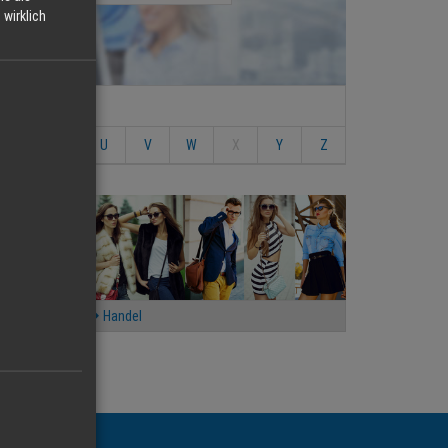
wirklich
S
T
U
V
W
X
Y
Z
Handel