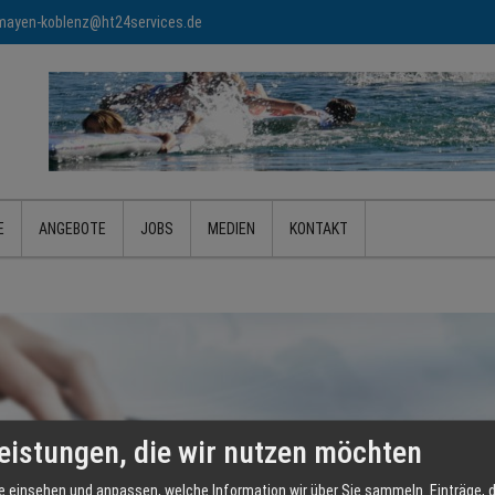
mayen-koblenz@ht24services.de
E
ANGEBOTE
JOBS
MEDIEN
KONTAKT
eistungen, die wir nutzen möchten
e einsehen und anpassen, welche Information wir über Sie sammeln. Einträge, d