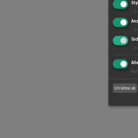
Sty
↓
1
Anz
↓
1
Sic
↓
1
All
Nut
Ich lehne ab