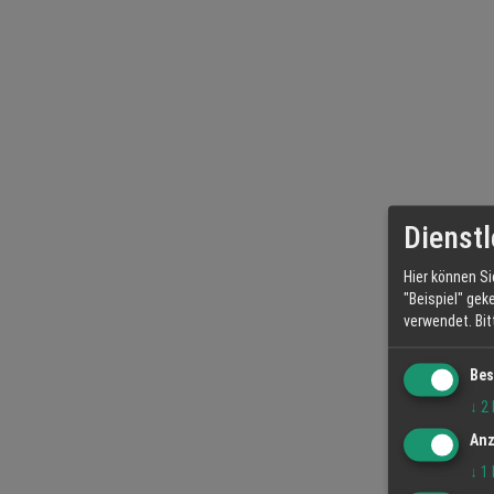
Dienstl
Hier können Si
"Beispiel" gek
verwendet.
Bi
Bes
↓
2
Anz
↓
1