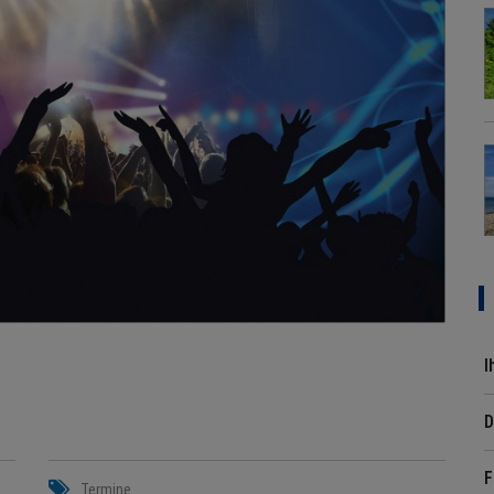
I
D
F
Termine