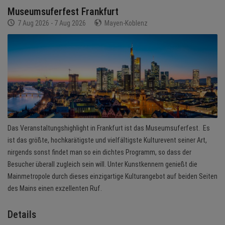
Museumsuferfest Frankfurt
BRANCHEN
7 Aug 2026 - 7 Aug 2026
Mayen-Koblenz
NEWS
TERMINE
ANGEBOTE
JOBS
Das Veranstaltungshighlight in Frankfurt ist das Museumsuferfest. Es
MEDIEN
ist das größte, hochkarätigste und vielfältigste Kulturevent seiner Art,
nirgends sonst findet man so ein dichtes Programm, so dass der
KONTAKT
Besucher überall zugleich sein will. Unter Kunstkennern genießt die
Mainmetropole durch dieses einzigartige Kulturangebot auf beiden Seiten
des Mains einen exzellenten Ruf.
Details