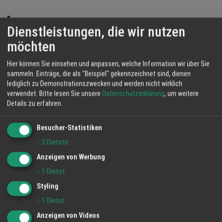
Top Firmen
Dienstleistungen, die wir nutzen
möchten
Hier können Sie einsehen und anpassen, welche Information wir über Sie
sammeln. Einträge, die als "Beispiel" gekennzeichnet sind, dienen
lediglich zu Demonstrationszwecken und werden nicht wirklich
verwendet.
Bitte lesen Sie unsere
Datenschutzerklärung
, um weitere
Details zu erfahren.
Regio Hinweise
Besucher-Statistiken
Jetzt bloß nicht krank werden!
↓
2
Dienste
Anzeigen von Werbung
Alter Führerschein in allen EU-Staaten gültig
↓
1
Dienst
Für Ihren persönlichen Durchblick!
Styling
↓
1
Dienst
Energiesparen im Haushalt
Anzeigen von Videos