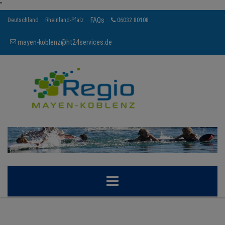
"
FAQs
Deutschland
Rheinland-Pfalz
06032 80108
mayen-koblenz@ht24services.de
MAYEN-KOBLENZ