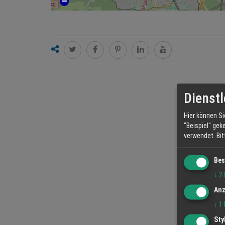
Dienstl
Hier können Si
"Beispiel" gek
verwendet.
Bi
Bes
↓
2
Anz
↓
1
Sty