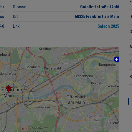
F
Uhr
Strasse:
Guiollettstraße 44-46
D
ess
Ort:
60325 Frankfurt am Main
5-0
Link:
Saison 2025
G
A
T
B