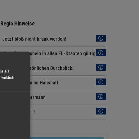
Regio Hinweise
Jetzt bloß nicht krank werden!
Alter Führerschein in allen EU-Staaten gültig
Für Ihren persönlichen Durchblick!
ie als
wirklich
Energiesparen im Haushalt
Tipps für Jedermann
News aus der IT