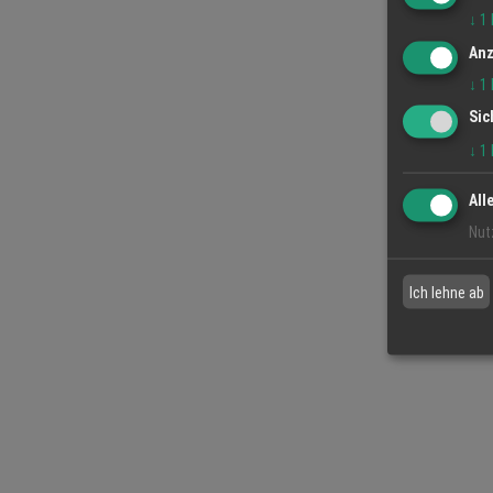
↓
1
Anz
↓
1
Sic
↓
1
All
Nut
Ich lehne ab